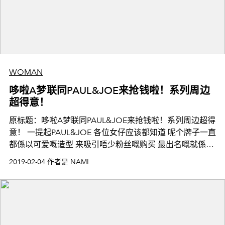
WOMAN
哆啦A梦联同PAUL&JOE来抢钱啦！系列周边
超得意！
原标题：哆啦A梦联同PAUL&JOE来抢钱啦！系列周边超得
意！ 一提起PAUL&JOE 各位女仔应该都知道 呢个牌子一直
都係以可爱嘅造型 来吸引唔少粉丝嘅购买 最出名嘅就係每
次推出嘅猫咪系列 今次嘅新品主题同样
2019-02-04 作者是 NAMI