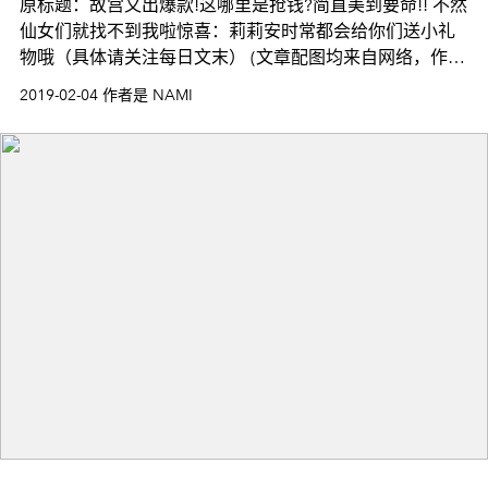
原标题：故宫又出爆款!这哪里是抢钱?简直美到要命!! 不然
仙女们就找不到我啦惊喜：莉莉安时常都会给你们送小礼
物哦（具体请关注每日文末） (文章配图均来自网络，作者
见水印侵歉删) 哈喽艾瑞巴蒂 我是你们的
2019-02-04 作者是 NAMI