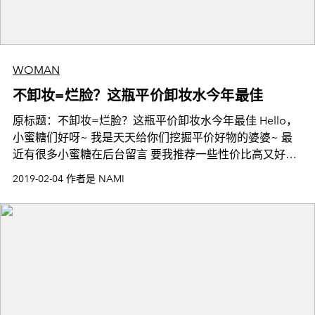
WOMAN
不卸妆=烂脸？这瓶平价卸妆水今年最佳
原标题：不卸妆=烂脸？这瓶平价卸妆水今年最佳 Hello，
小蜜糖们好呀~ 我是天天给你们挖掘平价好物的婆婆~ 最
近有很多小蜜糖在后台留言 要我推荐一些性价比高又好用
的卸妆水~ 在这里婆婆要啰嗦几句 卸妆
2019-02-04 作者是 NAMI