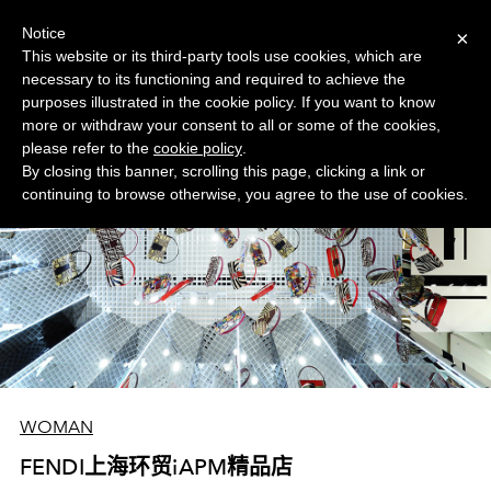
菜单
MORE
Notice
×
This website or its third-party tools use cookies, which are
necessary to its functioning and required to achieve the
purposes illustrated in the cookie policy. If you want to know
more or withdraw your consent to all or some of the cookies,
please refer to the
cookie policy
.
By closing this banner, scrolling this page, clicking a link or
continuing to browse otherwise, you agree to the use of cookies.
WOMAN
FENDI上海环贸iAPM精品店