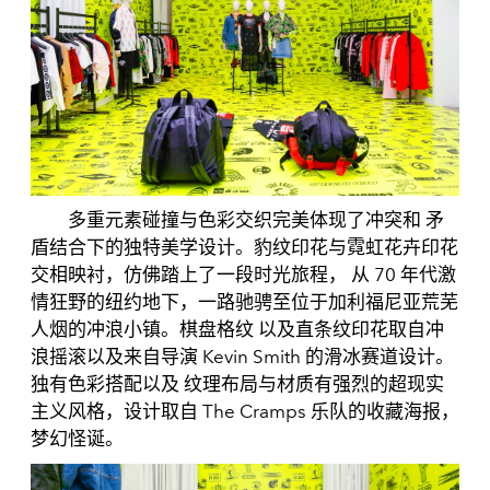
多重元素碰撞与色彩交织完美体现了冲突和 矛
盾结合下的独特美学设计。豹纹印花与霓虹花卉印花
交相映衬，仿佛踏上了一段时光旅程， 从 70 年代激
情狂野的纽约地下，一路驰骋至位于加利福尼亚荒芜
人烟的冲浪小镇。棋盘格纹 以及直条纹印花取自冲
浪摇滚以及来自导演 Kevin Smith 的滑冰赛道设计。
独有色彩搭配以及 纹理布局与材质有强烈的超现实
主义风格，设计取自 The Cramps 乐队的收藏海报，
梦幻怪诞。