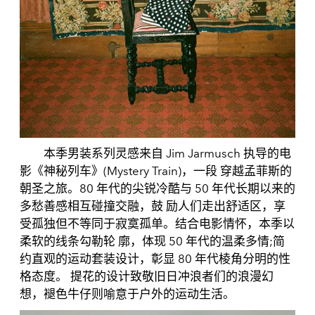
本季男装系列灵感来自 Jim Jarmusch 执导的电
影《神秘列车》(Mystery Train)，一段 穿越孟菲斯的
朝圣之旅。80 年代的尖锐冷酷与 50 年代长期以来的
多愁善感相互碰撞交融，鼓 励人们走出舒适区，享
受孤独但不等同于寂寞孤单。结合电影情怀，本季以
柔软的线条勾勒轮 廓，体现 50 年代的温柔多情;简
约直观的运动套装设计，彰显 80 年代棱角分明的性
格态度。 提花的设计致敬旧日冲浪者们的浪漫幻
想，褪色牛仔则喻意于户外的运动生活。