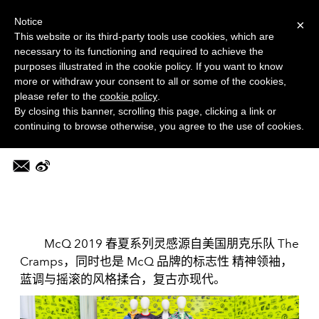
菜单
MORE
Notice
×
This website or its third-party tools use cookies, which are
necessary to its functioning and required to achieve the
时尚频道
purposes illustrated in the cookie policy. If you want to know
McQ 全新 2019 春夏系列
more or withdraw your consent to all or some of the cookies,
please refer to the
cookie policy
.
By closing this banner, scrolling this page, clicking a link or
2019-02-04 10:09:02
continuing to browse otherwise, you agree to the use of cookies.
编辑：nami
McQ 2019 春夏系列灵感源自美国朋克乐队 The
Cramps，同时也是 McQ 品牌的标志性 精神领袖，
蓝调与摇滚的风格揉合，复古亦现代。