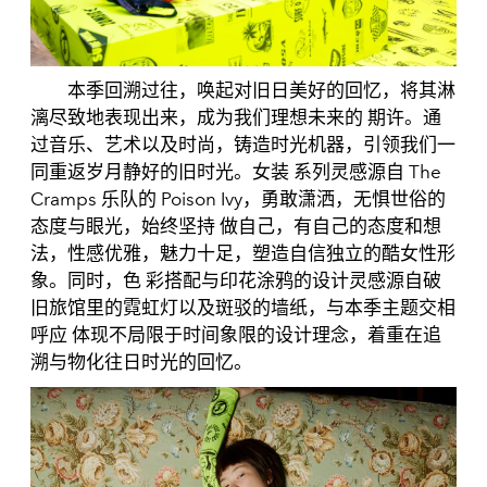
本季回溯过往，唤起对旧日美好的回忆，将其淋
漓尽致地表现出来，成为我们理想未来的 期许。通
过音乐、艺术以及时尚，铸造时光机器，引领我们一
同重返岁月静好的旧时光。女装 系列灵感源自 The
Cramps 乐队的 Poison Ivy，勇敢潇洒，无惧世俗的
态度与眼光，始终坚持 做自己，有自己的态度和想
法，性感优雅，魅力十足，塑造自信独立的酷女性形
象。同时，色 彩搭配与印花涂鸦的设计灵感源自破
旧旅馆里的霓虹灯以及斑驳的墙纸，与本季主题交相
呼应 体现不局限于时间象限的设计理念，着重在追
溯与物化往日时光的回忆。