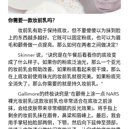
你需要一款妆前乳吗？
妆前乳有助于保持底妆，但不要傻傻以为抹到脸
上的东西越多越好。它既可以固定粉底，也可以为眉
毛和颧骨做一点提亮。那么如何在两者之间做决定?
Skinner 说，“诀窍是在午餐后看看你的底妆变
成了什么样子。如果你的粉底泛油光，那么一个亚光
的妆前乳会帮助改善。如果粉底看起来很干燥，那么
在上底妆前使用珠光的妆前乳就很完美。如果粉底完
全消失了，那么你需要的就是持久妆前乳。“
Gallimore的终极诀窍是“在颧骨上涂一点 NARS
裸光妆前乳(这款妆前乳也非常适合在底妆之前涂
抹，会给皮肤带来非常细腻的反光效果)。将手指上
剩余的妆前乳抹在眉骨，鼻梁和唇峰上。最后，我会
用手掌轻拍脸部两侧，下颚，然后向下延伸至颈部，