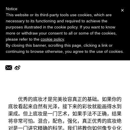
菜单
MORE
Notice
×
This website or its third-party tools use cookies, which are
necessary to its functioning and required to achieve the
美容频道
purposes illustrated in the cookie policy. If you want to know
如何打造完美底妆，看这一篇就够了
more or withdraw your consent to all or some of the cookies,
please refer to the
cookie policy
.
By closing this banner, scrolling this page, clicking a link or
2019-02-11 14:29:14
continuing to browse otherwise, you agree to the use of cookies.
编辑：nami
优秀的底妆才是完美妆容真正的基础。如果你的
底妆看起来自然有光泽，接下来的彩妆就能画得水到
渠成。但上底妆是一门艺术，如果手法不正确，结果
将非常可怕。混合，配色，强化，真正优秀的底妆绝
对是一门讲究精确的科学。我们将教你如何像专业化