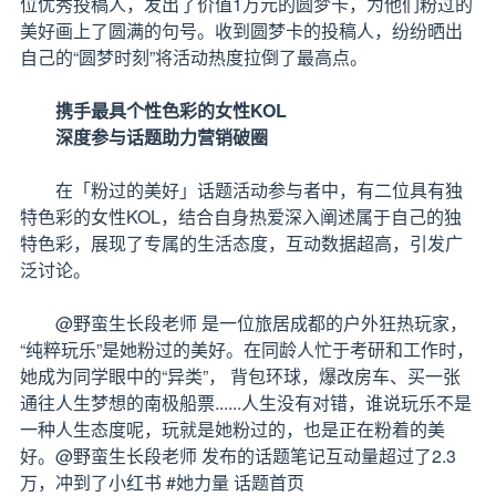
位优秀投稿人，发出了价值1万元的圆梦卡，为他们粉过的
美好画上了圆满的句号。收到圆梦卡的投稿人，纷纷晒出
自己的“圆梦时刻”将活动热度拉倒了最高点。
携手最具个性色彩的女性KOL
深度参与话题助力营销破圈
在「粉过的美好」话题活动参与者中，有二位具有独
特色彩的女性KOL，结合自身热爱深入阐述属于自己的独
特色彩，展现了专属的生活态度，互动数据超高，引发广
泛讨论。
@野蛮生长段老师 是一位旅居成都的户外狂热玩家，
“纯粹玩乐”是她粉过的美好。在同龄人忙于考研和工作时，
她成为同学眼中的“异类”， 背包环球，爆改房车、买一张
通往人生梦想的南极船票......人生没有对错，谁说玩乐不是
一种人生态度呢，玩就是她粉过的，也是正在粉着的美
好。@野蛮生长段老师 发布的话题笔记互动量超过了2.3
万，冲到了小红书 #她力量 话题首页