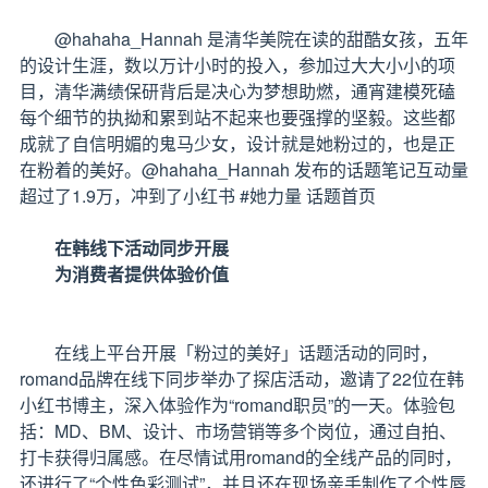
@hahaha_Hannah 是清华美院在读的甜酷女孩，五年
的设计生涯，数以万计小时的投入，参加过大大小小的项
目，清华满绩保研背后是决心为梦想助燃，通宵建模死磕
每个细节的执拗和累到站不起来也要强撑的坚毅。这些都
成就了自信明媚的鬼马少女，设计就是她粉过的，也是正
在粉着的美好。@hahaha_Hannah 发布的话题笔记互动量
超过了1.9万，冲到了小红书 #她力量 话题首页
在韩线下活动同步开展
为消费者提供体验价值
在线上平台开展「粉过的美好」话题活动的同时，
romand品牌在线下同步举办了探店活动，邀请了22位在韩
小红书博主，深入体验作为“romand职员”的一天。体验包
括：MD、BM、设计、市场营销等多个岗位，通过自拍、
打卡获得归属感。在尽情试用romand的全线产品的同时，
还进行了“个性色彩测试”，并且还在现场亲手制作了个性唇