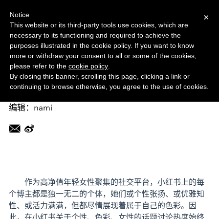
菜单
MORE
Notice
×
This website or its third-party tools use cookies, which are
necessary to its functioning and required to achieve the
美容频道
purposes illustrated in the cookie policy. If you want to know
韩国美妆品牌romand携手小红书，
more or withdraw your consent to all or some of the cookies,
please refer to the
cookie policy
.
发起「粉过的美好」话题活动
By closing this banner, scrolling this page, clicking a link or
continuing to browse otherwise, you agree to the use of cookies.
2024-05-10 12:00:02
编辑：nami
作为高净值年轻女性聚集的社交平台，小红书上的每
个博主都是独一无二的个体，她们或个性张扬、或优雅知
性、或活力满满，但都尽情展现着属于自己的色彩。因
此，在小红书关于个性、色彩、女性的话题讨论热度始终