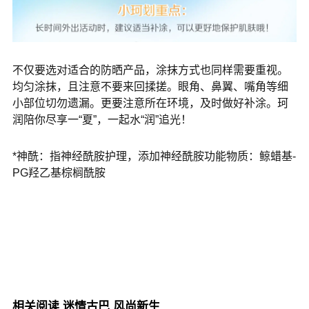
不仅要选对适合的防晒产品，涂抹方式也同样需要重视。
均匀涂抹，且注意不要来回揉搓。眼角、鼻翼、嘴角等细
小部位切勿遗漏。更要注意所在环境，及时做好补涂。珂
润陪你尽享一“夏”，一起水“润”追光！
*神酰：指神经酰胺护理，添加神经酰胺功能物质：鲸蜡基-
PG羟乙基棕榈酰胺
相关阅读
迷情古巴 风尚新生