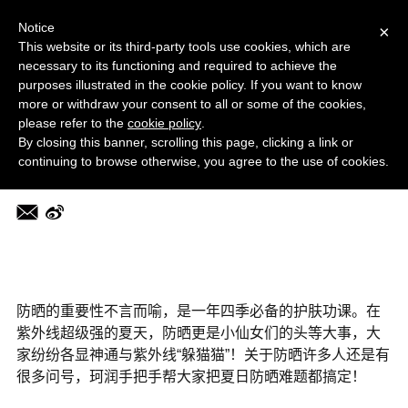
菜单
MORE
Notice
×
This website or its third-party tools use cookies, which are
necessary to its functioning and required to achieve the
美容频道
purposes illustrated in the cookie policy. If you want to know
尽享一“夏”，水“润”追光
more or withdraw your consent to all or some of the cookies,
please refer to the
cookie policy
.
By closing this banner, scrolling this page, clicking a link or
2024-08-07 14:45:08
continuing to browse otherwise, you agree to the use of cookies.
编辑：nami
防晒的重要性不言而喻，是一年四季必备的护肤功课。在
紫外线超级强的夏天，防晒更是小仙女们的头等大事，大
家纷纷各显神通与紫外线“躲猫猫”！关于防晒许多人还是有
很多问号，珂润手把手帮大家把夏日防晒难题都搞定！