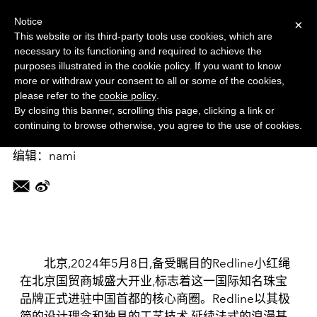
菜单
MORE
Notice
×
This website or its third-party tools use cookies, which are
necessary to its functioning and required to achieve the
综合频道
purposes illustrated in the cookie policy. If you want to know
北京国贸迎来全新时尚地标——
more or withdraw your consent to all or some of the cookies,
please refer to the
cookie policy
.
Redline小红绳璀璨启幕
By closing this banner, scrolling this page, clicking a link or
continuing to browse otherwise, you agree to the use of cookies.
2024-05-08 14:42:33
编辑：nami
北京,2024年5月8日,备受瞩目的Redline小红绳
在北京国贸商城盛大开业,标志着这一国际知名珠宝
品牌正式进驻中国首都的核心商圈。Redline以其极
简的设计理念和独具的工艺技术,延续法式的浪漫基